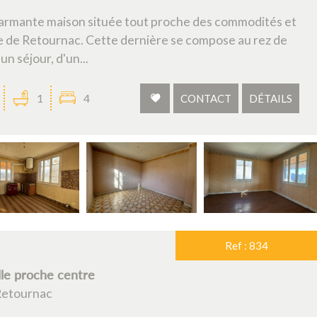
armante maison située tout proche des commodités et
 de Retournac. Cette dernière se compose au rez de
n séjour, d'un...
1
4
CONTACT
DÉTAILS
Ref : 834
lle proche centre
Retournac