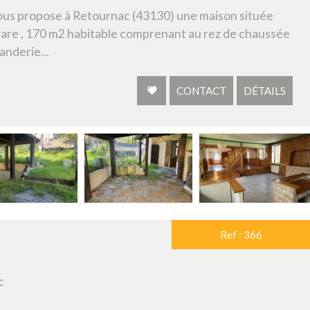
vous propose à Retournac (43130) une maison située
a gare , 170 m2 habitable comprenant au rez de chaussée
nderie...
CONTACT
DÉTAILS
Ref : 366
c