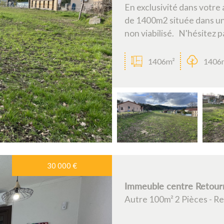
En exclusivité dans votre
de 1400m2 située dans un
non viabilisé. N'hésitez pa
1406m²
1406
30 000
€
Immeuble centre Retour
Autre 100m² 2 Pièces - R