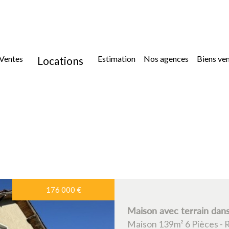
ventes
estimation
nos agences
biens ve
locations
location
location immoblilier professionnel
176 000
€
5KM
10KM
25KM
Maison avec terrain dan
Maison 139m² 6 Pièces - 