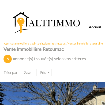
accueil
Agences Immobilières Sainte-Sigolène, Yssingeaux
Ventes immobilières par ville
Vente immobilière Retournac
6
annonce(s) trouvée(s) selon vos critères
Trier par
Date
Prix
vente