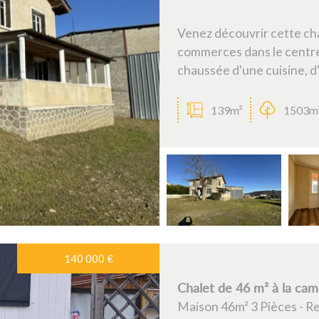
Venez découvrir cette ch
commerces dans le centre
chaussée d'une cuisine, d'u
139m²
1503m
140 000
€
Chalet de 46 m² à la ca
Maison 46m² 3 Pièces - R