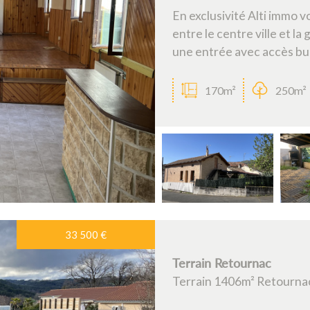
En exclusivité Alti immo 
entre le centre ville et l
une entrée avec accès bua
170m²
250m²
33 500
€
Terrain Retournac
Terrain 1406m² Retourna