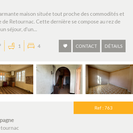
armante maison située tout proche des commodités et
 de Retournac. Cette dernière se compose au rez de
n séjour, d'un...
²
1
4
CONTACT
DÉTAILS
Ref : 763
mpagne
etournac