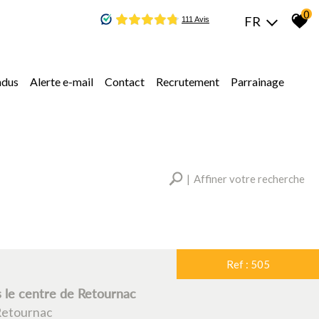
0
FR
ndus
alerte e-mail
contact
recrutement
parrainage
Affiner votre recherche
RECHERCHER
Ref : 505
Plus de critères
s le centre de Retournac
Retournac