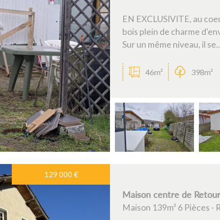
EN EXCLUSIVITE, au coeur
bois plein de charme d'envi
Sur un même niveau, il se..
46m²
398m²
129 000
€
Maison centre de Retou
Maison 139m² 6 Pièces - 