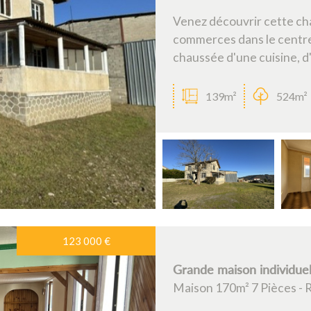
Venez découvrir cette ch
commerces dans le centre
chaussée d'une cuisine, d'u
139m²
524m²
123 000
€
Grande maison individue
Maison 170m² 7 Pièces - 