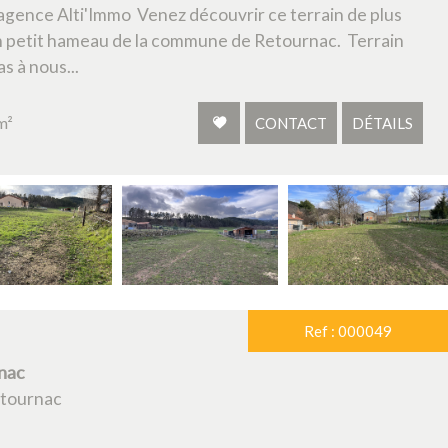
 agence Alti'Immo Venez découvrir ce terrain de plus
 petit hameau de la commune de Retournac. Terrain
s à nous...
m²
CONTACT
DÉTAILS
Ref : 000049
nac
etournac