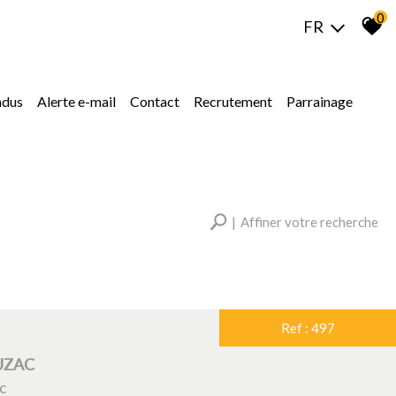
0
FR
ndus
alerte e-mail
contact
recrutement
parrainage
Affiner votre recherche
RECHERCHER
Ref : 497
Plus de critères
UZAC
c