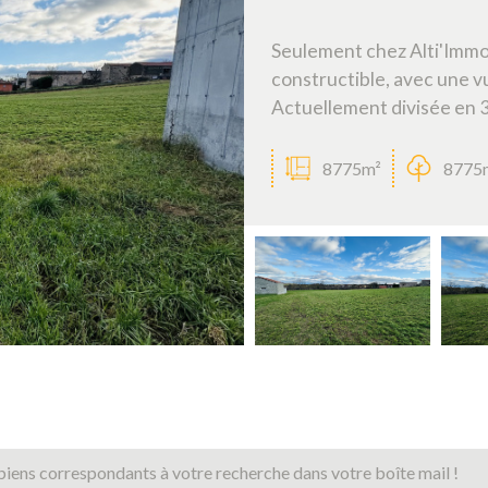
Seulement chez Alti'Immo,
constructible, avec une v
Actuellement divisée en 3 l
8775m²
8775
biens correspondants à votre recherche dans votre boîte mail !