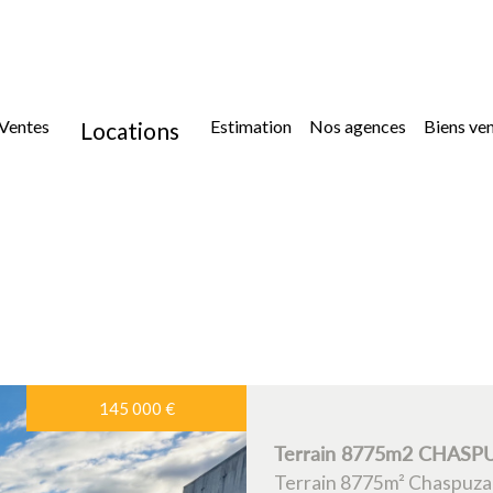
ventes
estimation
nos agences
biens ve
locations
location
location immoblilier professionnel
145 000
€
5KM
10KM
25KM
Terrain 8775m2 CHASP
Terrain 8775m² Chaspuza