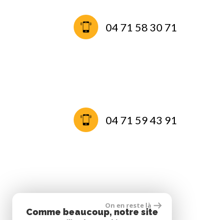
04 71 58 30 71
04 71 59 43 91
ADHÉRENTS
On en reste là
Comme beaucoup, notre site