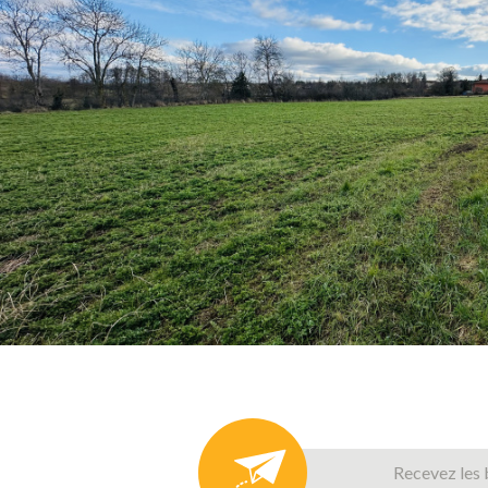
Critères supplémentaires
Piscine
Parking
Terrasse
Recevez les 