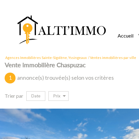
accueil
Agences Immobilières Sainte-Sigolène, Yssingeaux
Ventes immobilières par ville
Vente immobilière Chaspuzac
1
annonce(s) trouvée(s) selon vos critères
Trier par
Date
Prix
vente