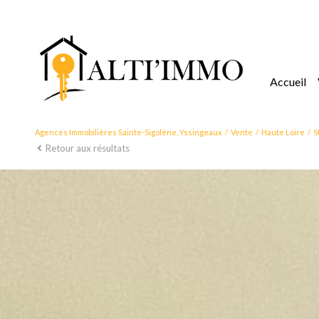
accueil
Agences Immobilières Sainte-Sigolène, Yssingeaux
Vente
Haute Loire
S
Retour aux résultats