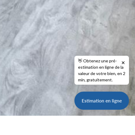
👋 Obtenez une pré-
✕
estimation en ligne de la
valeur de votre bien, en 2
min, gratuitement.
Estimation en ligne