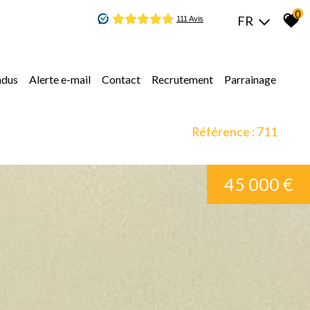
0
FR
ndus
alerte e-mail
contact
recrutement
parrainage
Référence : 711
45 000 €