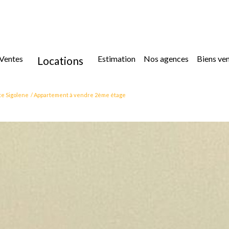
ventes
estimation
nos agences
biens ve
locations
location
te Sigolene
Appartement à vendre 2ème étage
location immoblilier professionnel