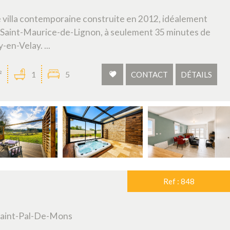
villa contemporaine construite en 2012, idéalement
 Saint-Maurice-de-Lignon, à seulement 35 minutes de
-en-Velay. ...
²
1
5
CONTACT
DÉTAILS
Ref : 848
 Saint-Pal-De-Mons