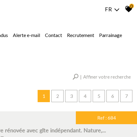
0
FR
ndus
alerte e-mail
contact
recrutement
parrainage
Affiner votre recherche
1
2
3
4
5
6
7
RECHERCHER
Plus de critères
Ref : 684
 rénovée avec gîte indépendant. Nature,...