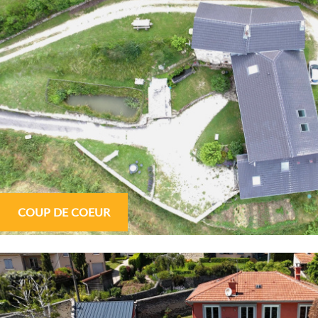
Critères supplémentaires
Piscine
Parking
Terrasse
COUP DE COEUR