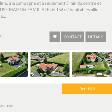
me, à la campagne et à seulement 5 min du centre et
EUSE MAISON FAMILIALE de 156 m² habitables allie
é...
²
CONTACT
DÉTAILS
Ref : 869
Beauzac