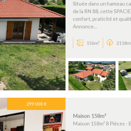
Située dans un hameau cal
de la RN 88, cette SPACI
confort, praticité et qualit
Annonce...
156m²
2118m
299 000
€
Maison 158m²
Maison 158m² 8 Pièces - 