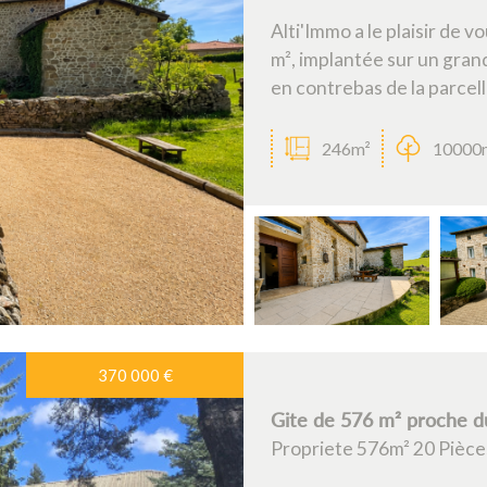
Alti'Immo a le plaisir de
m², implantée sur un gran
en contrebas de la parcell
246m²
10000
370 000
€
Gite de 576 m² proche du
Propriete 576m² 20 Pièces