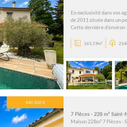
En exclusivité dans vos a
de 2011 située dans un pe
Cette dernière d'environ
165.19m²
214
440 000
€
7 Pièces · 228 m² Saint
Maison 228m² 7 Pièces -