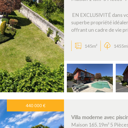
EN EXCLUSIVITÉ dans vos 
superbe propriété idéalem
offrant un cadre de vie pri
145m²
1455m
440 000
€
Villa moderne avec pisci
Maison 165.19m² 5 Pièces