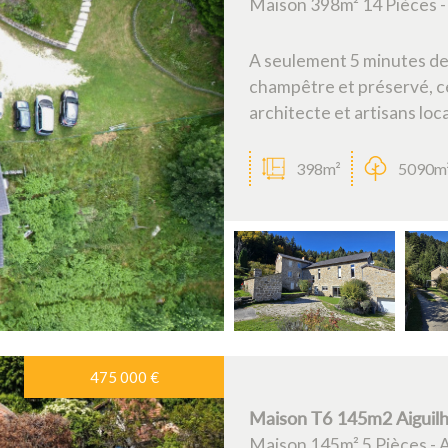
Maison 398m² 14 Pièces 
A seulement 5 minutes d
champêtre et préservé, c
architecte et artisans loca
398m²
5090m
475 000
€
Maison T6 145m2 Aiguil
Maison 145m² 5 Pièces - A