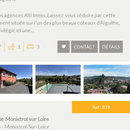
agences Alti Immo Laissez-vous séduire par cette
ent située sur l’un des plus beaux coteaux d’Aiguilhe,
vilégié et une...
²
1
3
CONTACT
DÉTAILS
Ref : 839
ne Monistrol sur Loire
 - Monistrol-Sur-Loire