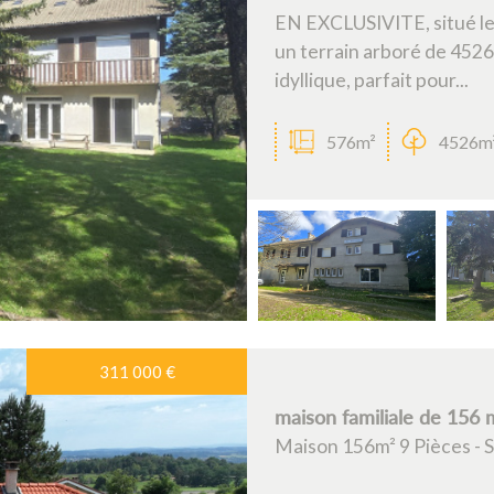
EN EXCLUSIVITE, situé le l
un terrain arboré de 4526 
idyllique, parfait pour...
576m²
4526m
311 000
€
maison familiale de 156 
Maison 156m² 9 Pièces -