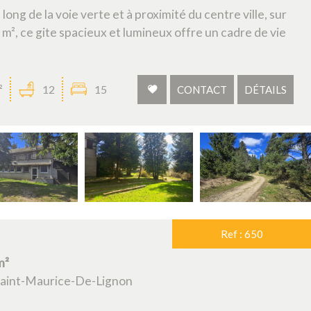
ong de la voie verte et à proximité du centre ville, sur
m², ce gite spacieux et lumineux offre un cadre de vie
²
12
15
CONTACT
DÉTAILS
Ref : 650
m²
 Saint-Maurice-De-Lignon