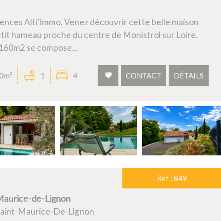
gences Alti'Immo, Venez découvrir cette belle maison
tit hameau proche du centre de Monistrol sur Loire.
 160m2 se compose...
0m²
1
4
CONTACT
DÉTAILS
Ref : 849
-Maurice-de-Lignon
 Saint-Maurice-De-Lignon