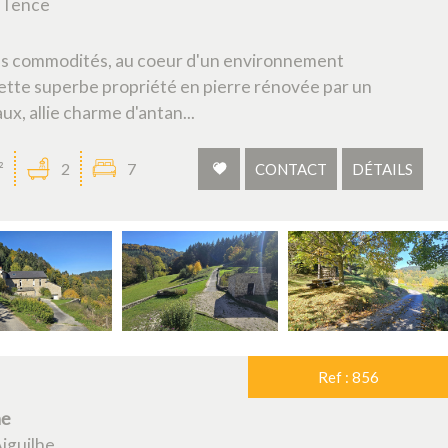
- Tence
es commodités, au coeur d'un environnement
ette superbe propriété en pierre rénovée par un
ux, allie charme d'antan...
²
2
7
CONTACT
DÉTAILS
Ref : 856
he
iguilhe