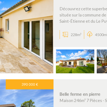
Découvrez cette superbe 
située sur la commune de
Saint-Étienne et du Le Puy
228m²
4500m
390 000
€
Belle ferme en pierre
Maison 246m² 7 Pièces -