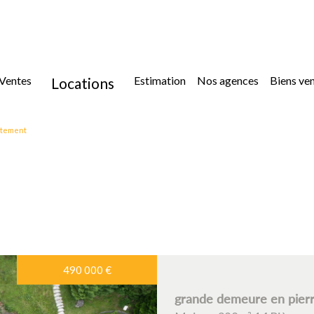
ventes
estimation
nos agences
biens ve
locations
location
rtement
location immoblilier professionnel
5KM
10KM
25KM
490 000
€
grande demeure en pierre