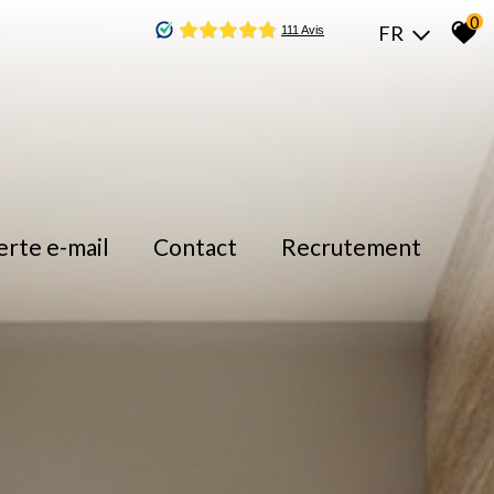
0
FR
lerte e-mail
contact
recrutement