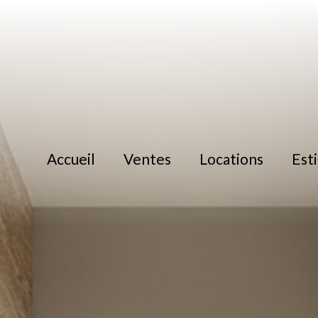
accueil
ventes
locations
es
location
location immoblilier 