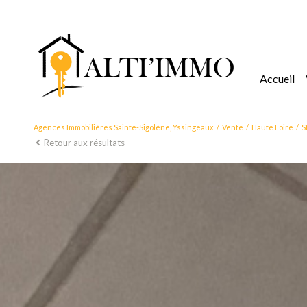
accueil
Agences Immobilières Sainte-Sigolène, Yssingeaux
Vente
Haute Loire
S
Retour aux résultats