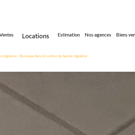
ventes
estimation
nos agences
biens ve
locations
location
te Sigolene
Bureaux dans le centre de Sainte-Sigolène
location immoblilier professionnel