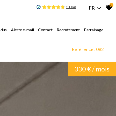
0
FR
ndus
alerte e-mail
contact
recrutement
parrainage
Référence : 082
330 € / mois