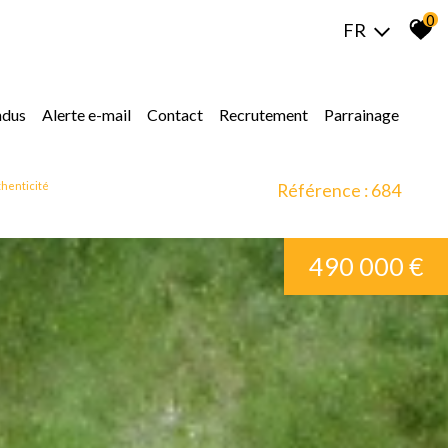
0
FR
ndus
alerte e-mail
contact
recrutement
parrainage
thenticité
Référence : 684
490 000 €