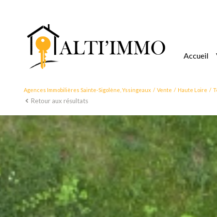
accueil
Agences Immobilières Sainte-Sigolène, Yssingeaux
Vente
Haute Loire
T
Retour aux résultats