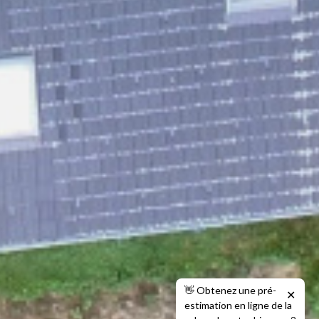
👋 Obtenez une pré-
✕
estimation en ligne de la