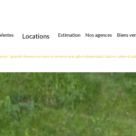
ventes
estimation
nos agences
biens ve
locations
location
ence
grande demeure en pierre rénovée avec gîte indépendant. Nature, calme et au
location immoblilier professionnel