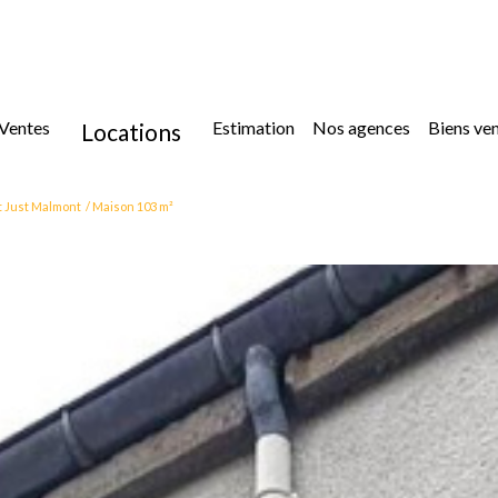
ventes
estimation
nos agences
biens ve
locations
location
t Just Malmont
Maison 103 m²
location immoblilier professionnel