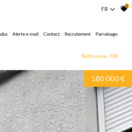
0
FR
ndus
alerte e-mail
contact
recrutement
parrainage
Référence : 700
180 000 €