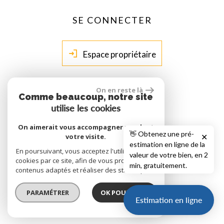
SE CONNECTER
Espace propriétaire
On en reste là
site réalisé par
Comme beaucoup, notre site
utilise les cookies
On aimerait vous accompagner pendant
👋 Obtenez une pré-
votre visite.
✕
estimation en ligne de la
En poursuivant, vous acceptez l'utilisation des
© 2026 | Tous droits réservés | Traduction powered by Google
valeur de votre bien, en 2
cookies par ce site, afin de vous proposer des
Plan du site
Mentions légales
Nos honoraires
Liens
Admin
min, gratuitement.
contenus adaptés et réaliser des statistiques !
Toutes nos annonces
Politique RGPD
PARAMÉTRER
OK POUR MOI !
Site internet compatible multi-supports,
Estimation en ligne
un seul site adaptable à tous les types d'écrans.