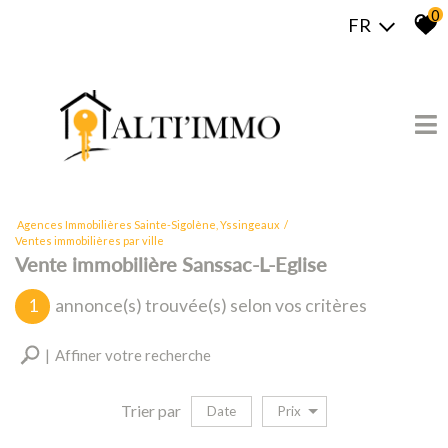
0
FR
Agences Immobilières Sainte-Sigolène, Yssingeaux
Ventes immobilières par ville
Vente immobilière Sanssac-L-Eglise
1
annonce(s) trouvée(s) selon vos critères
Affiner votre recherche
Trier par
Date
Prix
vente