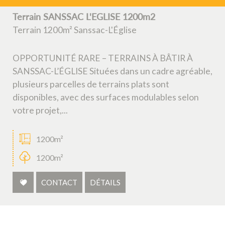
Critères supplémentaires
Terrain SANSSAC L'EGLISE 1200m2
Terrain 1200m² Sanssac-L'Église
Piscine
Parking
Terrasse
OPPORTUNITÉ RARE – TERRAINS À BÂTIR À
SANSSAC-L’ÉGLISE Situées dans un cadre agréable,
plusieurs parcelles de terrains plats sont
disponibles, avec des surfaces modulables selon
votre projet,...
1200m²
1200m²
CONTACT
DÉTAILS