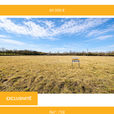
60 000
€
RECHERCHER
Plus de critères
5KM
10KM
25KM
EXCLUSIVITÉ
Ref : 758