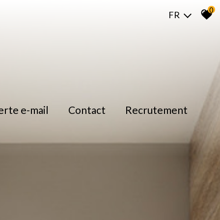
0
FR
lerte e-mail
contact
recrutement