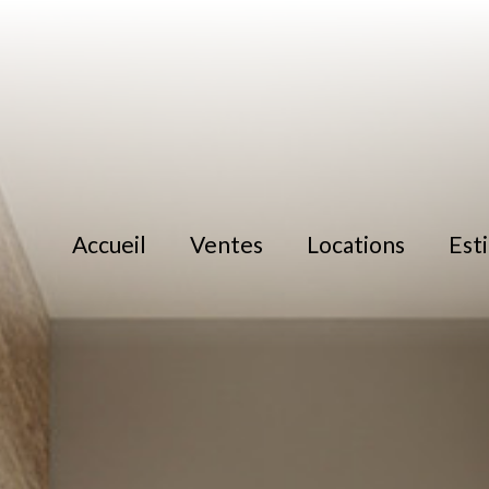
accueil
ventes
locations
es
location
location immoblilier 