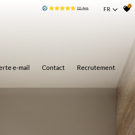
0
FR
lerte e-mail
contact
recrutement