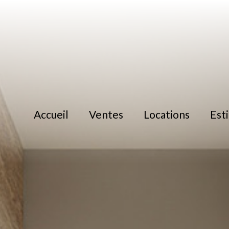
accueil
ventes
locations
es
location
location immoblilier 