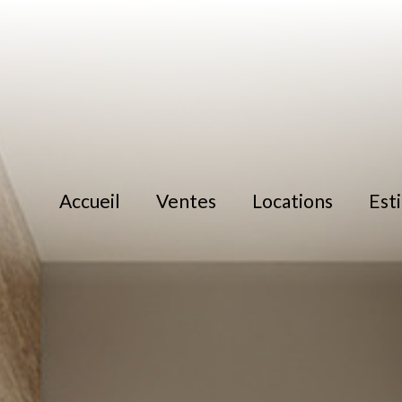
accueil
ventes
locations
es
location
location immoblilier 