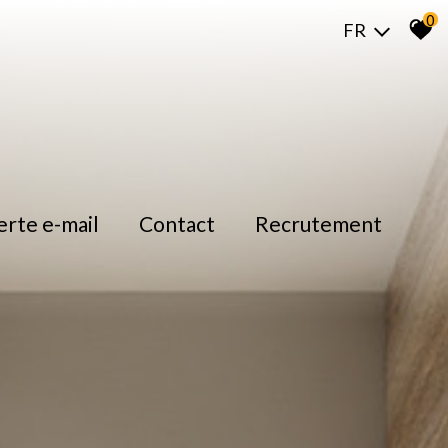
0
FR
lerte e-mail
contact
recrutement